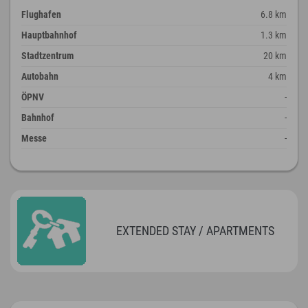
Flughafen
6.8 km
Hauptbahnhof
1.3 km
Stadtzentrum
20 km
Autobahn
4 km
ÖPNV
-
Bahnhof
-
Messe
-
EXTENDED STAY / APARTMENTS