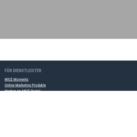
FÜR DIENSTLEISTER
MICE Moments
Online Marketing Produkte
Werben im MICE Portal
Rahmenvertragspartner werden
FÜR UNTERNEHMEN
MICE Softwarelösung
Event Service