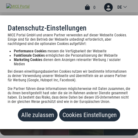
DE
0
Datenschutz-Einstellungen
MICE Portal GmbH und unsere Partner verwenden auf dieser Webseite Cookies.
1
Einige sind für den Betrieb der Webseite unbedingt erforderlich, aber
HOTEL RESTAURANT
nachfolgend sind die optionalen Cookies aufgeführt:
Performance Cookies
messen die Verfügbarkeit der Webseite
FORSTHAUS AM SEE
Funktionale Cookies
ermöglichen die Personailisierung der Webseite
Marketing Cookies
dienen dem Anzeigen relevanter Werbung / sozialer
Medien
Forsthaus am See 1, 17258 Feldberger Seenlandschaft,
Deutschland
Bei diesen einwilligungsbasierten Cookies nutzen wir bestimmte Informationen
zu deiner Verwendung unserer Webseite und übermitteln sie an unsere Partner
für Werbung (Google, Hubspot Inc, Facebook).
Preis auf Anfrage
Die Partner führen diese Informationen möglicherweise mit Daten zusammen, die
du ihnen bereitgestellt hast oder die sie im Rahmen anderer Dienste gesammelt
haben. Es besteht das Risiko, dass deine Daten bei diesen US-Unternehmen nicht
HINZUFÜGEN
in der gleichen Weise geschützt sind wie in der Europäischen Union.
Alle zulassen
Cookies Einstellungen