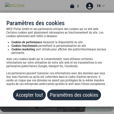
FR
0
Paramètres des cookies
MICE Portal GmbH et ses partenaires utilisent des cookies sur ce site web.
4
Certains cookies sont absolument nécessaires au fonctionnement du site. Les
HOTEL LEOPOLD
cookies optionnels sont listés ci-dessous :
Cookies de performance
mesurent la disponibilité du site
Leopoldstr. 119, 80804 München, undefined
Cookies fonctionnels
permettent la personnalisation du site
Cookies marketing
sont utilisés pour afficher des publicités/réseaux sociaux
pertinents
Tarif sur demande
Avec ces cookies basés sur le consentement, nous utilisons certaines
informations sur votre utilisation de notre site web et les transmettons à nos
partenaires publicitaires (Google, Hubspot Inc, Facebook).
AJOUTER AU
PORTEFEUILLE
Les partenaires peuvent fusionner ces informations avec des données que vous
leur avez fournies ou qu'ils ont collectées dans le cadre d'autres services. Il
existe un risque que vos données ne soient pas protégées de la même manière
auprès de ces entreprises américaines qu'elles le sont dans l'Union européenne.
Accepter tout
Paramètres des cookies