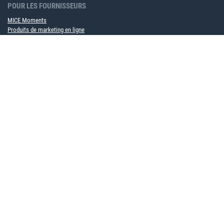
POUR LES FOURNISSEURS
MICE Moments
Produits de marketing en ligne
Annonces MICE
Devenir partenaire de contrat cadre maintenant
POUR LES ENTREPRISES
Solution logicielle MICE
Service événementiel
À PROPOS DE NOUS
Équipe
Partenaire
Carrière
Durabilité
Événements à venir
INFORMATIONS UTILES
Bulletin d'information