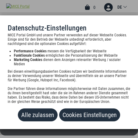
DE
0
Datenschutz-Einstellungen
MICE Portal GmbH und unsere Partner verwenden auf dieser Webseite Cookies.
AMEDIA EXPRESS PASSAU,
Einige sind für den Betrieb der Webseite unbedingt erforderlich, aber
nachfolgend sind die optionalen Cookies aufgeführt:
A TRADEMARK
Performance Cookies
messen die Verfügbarkeit der Webseite
Funktionale Cookies
ermöglichen die Personailisierung der Webseite
COLLECTION BY WYNDHAM
Marketing Cookies
dienen dem Anzeigen relevanter Werbung / sozialer
Medien
Neuburgerstr.128, 94036 Passau, Deutschland
Bei diesen einwilligungsbasierten Cookies nutzen wir bestimmte Informationen
zu deiner Verwendung unserer Webseite und übermitteln sie an unsere Partner
für Werbung (Google, Hubspot Inc, Facebook).
Preis auf Anfrage
Die Partner führen diese Informationen möglicherweise mit Daten zusammen, die
du ihnen bereitgestellt hast oder die sie im Rahmen anderer Dienste gesammelt
HINZUFÜGEN
haben. Es besteht das Risiko, dass deine Daten bei diesen US-Unternehmen nicht
in der gleichen Weise geschützt sind wie in der Europäischen Union.
Alle zulassen
Cookies Einstellungen