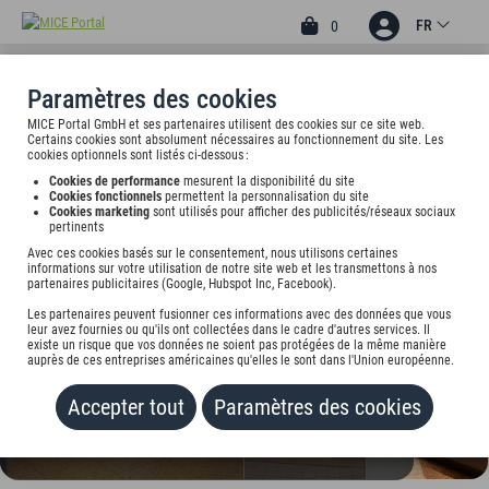
FR
0
Paramètres des cookies
MICE Portal GmbH et ses partenaires utilisent des cookies sur ce site web.
4
Certains cookies sont absolument nécessaires au fonctionnement du site. Les
HOTEL ALARUN
cookies optionnels sont listés ci-dessous :
Cookies de performance
mesurent la disponibilité du site
Weihenstephaner Str. 2, 85716 München, undefined
Cookies fonctionnels
permettent la personnalisation du site
Cookies marketing
sont utilisés pour afficher des publicités/réseaux sociaux
pertinents
Tarif sur demande
Avec ces cookies basés sur le consentement, nous utilisons certaines
informations sur votre utilisation de notre site web et les transmettons à nos
partenaires publicitaires (Google, Hubspot Inc, Facebook).
AJOUTER AU PORTEFEUILLE
Les partenaires peuvent fusionner ces informations avec des données que vous
leur avez fournies ou qu'ils ont collectées dans le cadre d'autres services. Il
existe un risque que vos données ne soient pas protégées de la même manière
auprès de ces entreprises américaines qu'elles le sont dans l'Union européenne.
Accepter tout
Paramètres des cookies