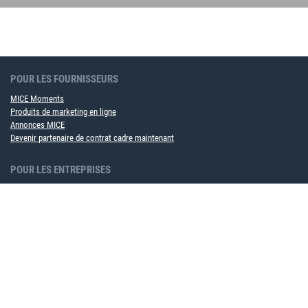
POUR LES FOURNISSEURS
MICE Moments
Produits de marketing en ligne
Annonces MICE
Devenir partenaire de contrat cadre maintenant
POUR LES ENTREPRISES
Solution logicielle MICE
Service événementiel
À PROPOS DE NOUS
Équipe
Partenaire
Carrière
Durabilité
Événements à venir