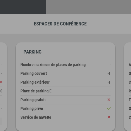
ESPACES DE CONFÉRENCE
PARKING
-
Nombre maximum de places de parking
-
A
-
Parking couvert
-1
G
Parking extérieur
-1
C
20
Place de parking E
-
R
-
Parking gratuit
T
-
Parking privé
G
Service de navette
C