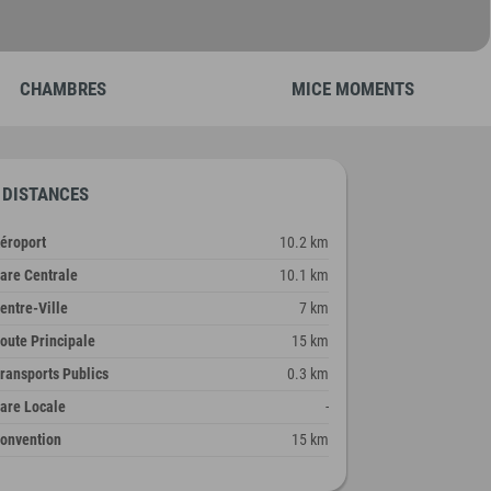
CHAMBRES
MICE MOMENTS
DISTANCES
éroport
10.2 km
are Centrale
10.1 km
entre-Ville
7 km
oute Principale
15 km
ransports Publics
0.3 km
are Locale
-
onvention
15 km