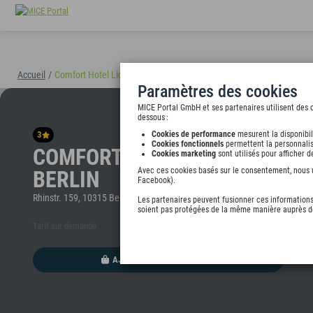
Accueil
/
Comfort Hotel Lichtenberg Berlin
(40894)
Paramètres des cookies
MICE Portal GmbH et ses partenaires utilisent des c
dessous :
3
Cookies de performance
mesurent la disponibil
Cookies fonctionnels
permettent la personnalis
COMFORT HOTEL LICHTENBER
Cookies marketing
sont utilisés pour afficher 
Avec ces cookies basés sur le consentement, nous ut
BERLIN
Facebook).
Rhinstr. 159, 10315 Berlin, undefined
Les partenaires peuvent fusionner ces informations 
soient pas protégées de la même manière auprès de
Tarif sur demande
AJOUTER AU PORTEFEUILLE